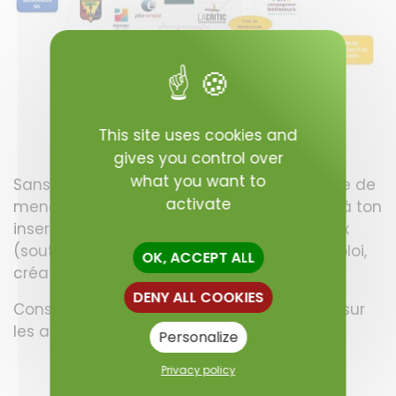
This site uses cookies and
gives you control over
what you want to
Sans les
acteurs de terrain
, il est impossible de
activate
mener à bien un projet. Ils participent tous à ton
insertion professionnelle à plusieurs niveaux
(soutien social, animations, formation, emploi,
OK, ACCEPT ALL
création d'activité).
DENY ALL COOKIES
Consulte
les actualités
pour en savoir plus sur
les acteurs de ta commune !
Personalize
Privacy policy